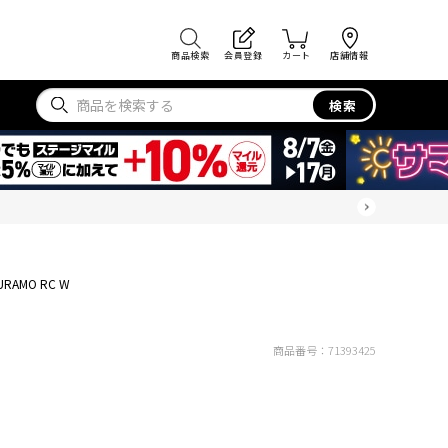
商品検索
会員登録
カート
店舗情報
検索
URAMO RC W
商品番号：
71393425