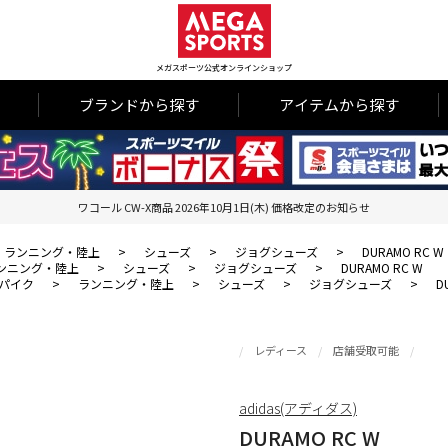
メガスポーツ公式オンラインショップ
ブランドから探す
アイテムから探す
ワコール CW-X商品 2026年10月1日(木) 価格改定のお知らせ
ランニング・陸上
>
シューズ
>
ジョグシューズ
>
DURAMO RC W
ンニング・陸上
>
シューズ
>
ジョグシューズ
>
DURAMO RC W
パイク
>
ランニング・陸上
>
シューズ
>
ジョグシューズ
>
D
レディース
店舗受取可能
adidas(アディダス)
DURAMO RC W