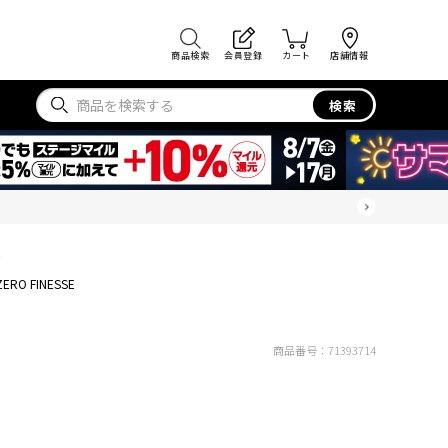
商品検索
会員登録
カート
店舗情報
検索
E
ZERO FINESSE
商品番号：
71393714