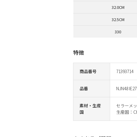
32.0CM
32.5CM
330
特徴
商品番号
71393714
品番
NJN48 IE27
素材・生産
セラーメ
国
生産国：Ch