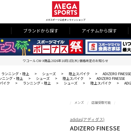
メガスポーツ公式オンラインショップ
ブランドから探す
アイテムから探す
ワコール CW-X商品 2026年10月1日(木) 価格改定のお知らせ
ランニング・陸上
>
シューズ
>
陸上スパイク
>
ADIZERO FINESS
ンニング・陸上
>
シューズ
>
陸上スパイク
>
ADIZERO FINESSE
パイク
>
ランニング・陸上
>
シューズ
>
陸上スパイク
>
ADI
メンズ
店舗受取可能
adidas(アディダス)
ADIZERO FINESSE