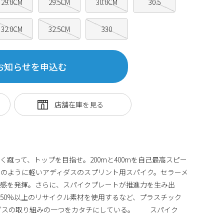
29.0CM
29.5CM
30.0CM
30.5
32.0CM
32.5CM
330
お知らせを申込む
蹴って、トップを目指せ。200mと400mを自己最高スピー
のように軽いアディダスのスプリント用スパイク。セラーメ
定感を発揮。さらに、スパイクプレートが推進力を生み出
50%以上のリサイクル素材を使用するなど、プラスチック
ィダスの取り組みの一つをカタチにしている。 スパイク