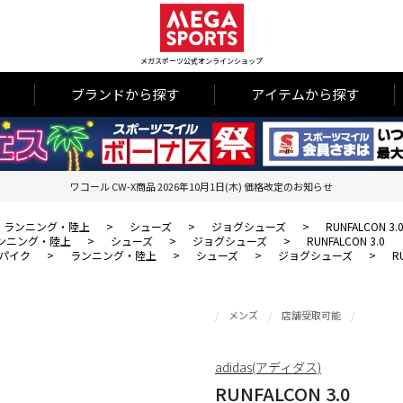
メガスポーツ公式オンラインショップ
ブランドから探す
アイテムから探す
ワコール CW-X商品 2026年10月1日(木) 価格改定のお知らせ
ランニング・陸上
>
シューズ
>
ジョグシューズ
>
RUNFALCON 3.
ンニング・陸上
>
シューズ
>
ジョグシューズ
>
RUNFALCON 3.0
パイク
>
ランニング・陸上
>
シューズ
>
ジョグシューズ
>
R
メンズ
店舗受取可能
adidas(アディダス)
RUNFALCON 3.0