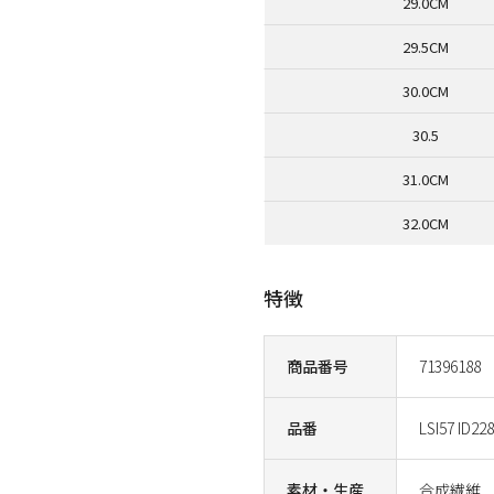
29.0CM
29.5CM
30.0CM
30.5
31.0CM
32.0CM
特徴
商品番号
71396188
品番
LSI57 ID22
素材・生産
合成繊維