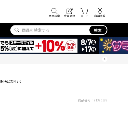
商品検索
会員登録
カート
店舗情報
検索
0
UNFALCON 3.0
商品番号：
71396188