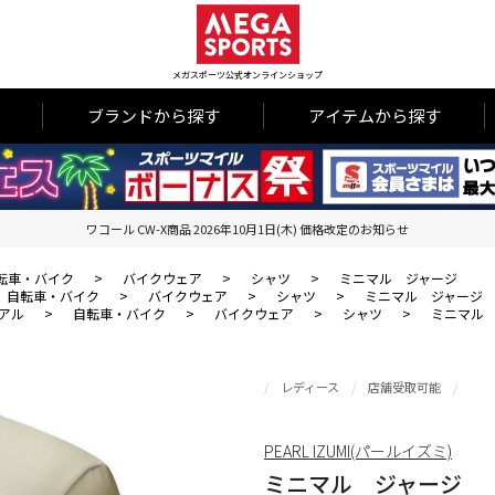
メガスポーツ公式オンラインショップ
ブランドから探す
アイテムから探す
ワコール CW-X商品 2026年10月1日(木) 価格改定のお知らせ
転車・バイク
>
バイクウェア
>
シャツ
>
ミニマル ジャージ
自転車・バイク
>
バイクウェア
>
シャツ
>
ミニマル ジャージ
アル
>
自転車・バイク
>
バイクウェア
>
シャツ
>
ミニマル
レディース
店舗受取可能
PEARL IZUMI(パールイズミ)
ミニマル ジャージ