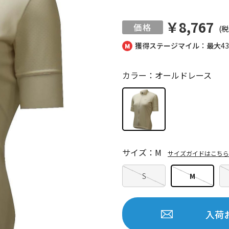
￥8,767
(税
獲得ステージマイル：最大
4
カラー：オールドレース
サイズ：M
サイズガイドはこちら
S
M
入荷