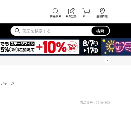
商品検索
会員登録
カート
店舗情報
検索
 ジャージ
商品番号：
71404305