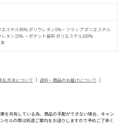
リエステル95% ポリウレタン5%・フラップ ポリエステル
リウレタン15% ・ポケット袋布 ポリエステル100%
日本
支払方法について
送料・商品のお届けについて
在庫を共有している為、商品の手配ができない場合、キャン
ャンセルの際は別途ご案内をお送りしますので予めご了承く