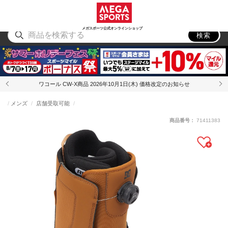
スポーツ
アウトドア
ブランド
アイテム
から探す
から探す
から探す
から探す
メガスポーツ公式オンラインショップ
検索
ワコール CW-X商品 2026年10月1日(木) 価格改定のお知らせ
メンズ
店舗受取可能
商品番号：
71411383