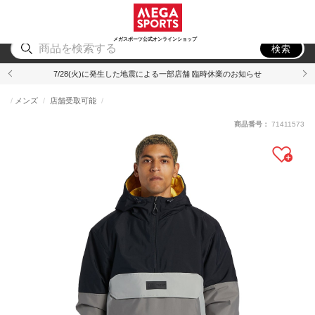
スポーツ
アウトドア
ブランド
アイテム
から探す
から探す
から探す
から探す
メガスポーツ公式オンラインショップ
検索
7/28(火)に発生した地震による一部店舗 臨時休業のお知らせ
メンズ
店舗受取可能
商品番号：
71411573