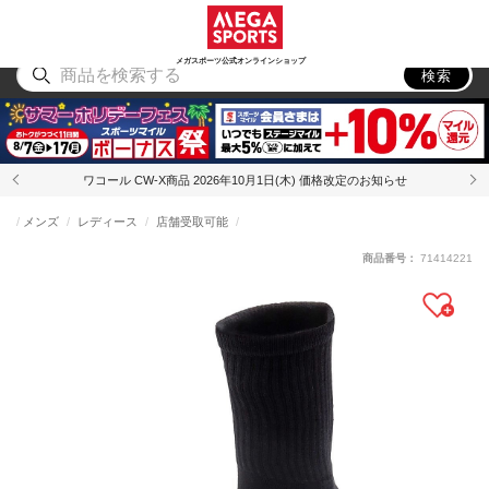
スポーツ
アウトドア
ブランド
アイテム
から探す
から探す
から探す
から探す
メガスポーツ公式オンラインショップ
検索
ワコール CW-X商品 2026年10月1日(木) 価格改定のお知らせ
メンズ
レディース
店舗受取可能
商品番号：
71414221