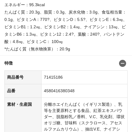
エネルギー：95.3kcal
たんぱく質：20.3g、脂質：0.3g、炭水化物：3.0g、食塩相当量：
0.1g、ビタミンA：770?、ビタミンD：5.5?、ビタミンE：6.3㎎、
ビタミンB1：1.2㎎、ビタミンB2：1.4㎎、ナイアシン：13㎎、ビ
タミンB6：1.3㎎、ビタミン12：2.4?、葉酸：240?、パントテン
酸：4.8㎎、ビタミンC： 100㎎
*たんぱく質（無水物換算）：20.9g
特徴
商品番号
71415186
品番
4580416380348
素材・生産国
分離ホエイたんぱく（イギリス製造）、乳
等を主要原料とする食品、紅茶エキスパウ
ダー、脱脂粉乳／香料、V.C、乳化剤、環状
オリゴ糖、甘味料（スクラロース、アセス
ルファムカリウム）、抽出V.E、ナイアシ