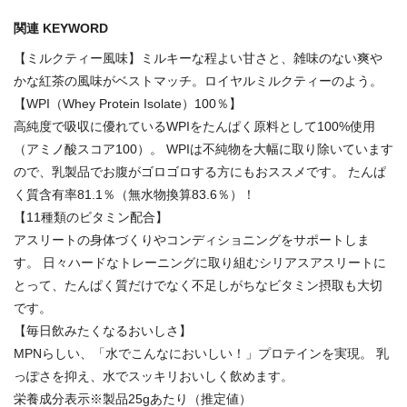
関連 KEYWORD
【ミルクティー風味】ミルキーな程よい甘さと、雑味のない爽や
かな紅茶の風味がベストマッチ。ロイヤルミルクティーのよう。
【WPI（Whey Protein Isolate）100％】
高純度で吸収に優れているWPIをたんぱく原料として100%使用
（アミノ酸スコア100）。 WPIは不純物を大幅に取り除いています
ので、乳製品でお腹がゴロゴロする方にもおススメです。 たんぱ
く質含有率81.1％（無水物換算83.6％）！
【11種類のビタミン配合】
アスリートの身体づくりやコンディショニングをサポートしま
す。 日々ハードなトレーニングに取り組むシリアスアスリートに
とって、たんぱく質だけでなく不足しがちなビタミン摂取も大切
です。
【毎日飲みたくなるおいしさ】
MPNらしい、「水でこんなにおいしい！」プロテインを実現。 乳
っぽさを抑え、水でスッキリおいしく飲めます。
栄養成分表示※製品25gあたり（推定値）