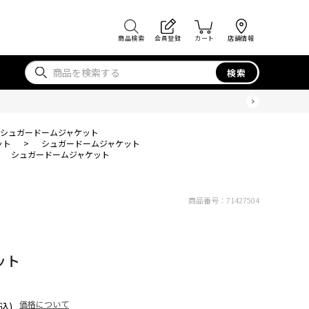
商品検索
会員登録
カート
店舗情報
検索
シュガードームジャケット
ット
>
シュガードームジャケット
>
シュガードームジャケット
商品番号：
71427504
ット
価格について
込)