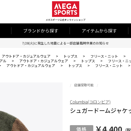
メガスポーツ公式オンラインショップ
ブランドから探す
アイテムから探す
7/28(火)に発生した地震による一部店舗 臨時休業のお知らせ
アウトドア・カジュアルウェア
>
トップス
>
フリース・ニット
>
アル
>
アウトドア・カジュアルウェア
>
トップス
>
フリース・ニ
>
アウトドア・カジュアルウェア
>
トップス
>
フリース・ニット
店舗受取可能
Columbia(コロンビア)
シュガードームジャケ
￥4,400
(税