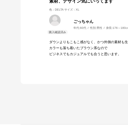
素材、デザイン気にいってます
色：DELTA
サイズ：XL
ごっちゃん
年代:
60代
性別:
男性
身長:
176～180c
ダウンよりもこもこ感がなく、かつ外側の素材も生
カラーも落ち着いたブラウン系なので
ビジネスでもカジュアルでも合うと思います。