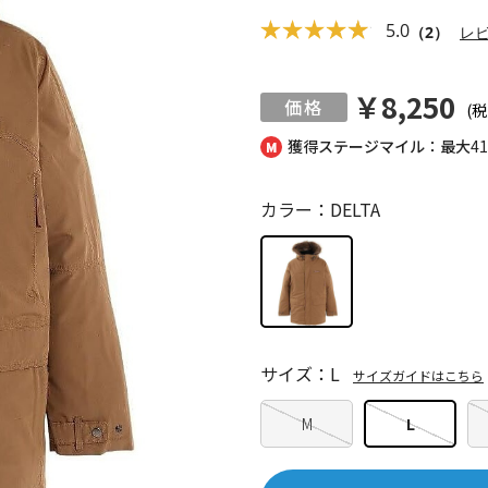
5.0
（2）
レ
￥8,250
(税
獲得ステージマイル：最大
4
カラー：DELTA
サイズ：L
サイズガイドはこちら
M
L