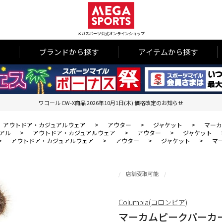
メガスポーツ公式オンラインショップ
ブランドから探す
アイテムから探す
ワコール CW-X商品 2026年10月1日(木) 価格改定のお知らせ
アウトドア・カジュアルウェア
>
アウター
>
ジャケット
>
マーカ
アル
>
アウトドア・カジュアルウェア
>
アウター
>
ジャケット
>
アウトドア・カジュアルウェア
>
アウター
>
ジャケット
>
マ
店舗受取可能
Columbia(コロンビア)
マーカムピークパーカ