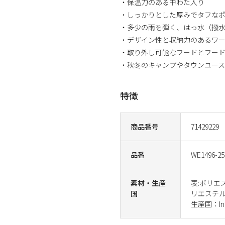
・保温力のある中わた入り
・しっかりとした厚みでタフな
・多少の雨を弾く、はっ水（撥
・デザイン性と収納力のあるワ
・取り外し可能なフードとフー
・秋冬のキャンプやタウンユース
特徴
商品番号
71429229
品番
WE1496-25
素材・生産
表:ポリエス
国
リエステ
生産国：Ind