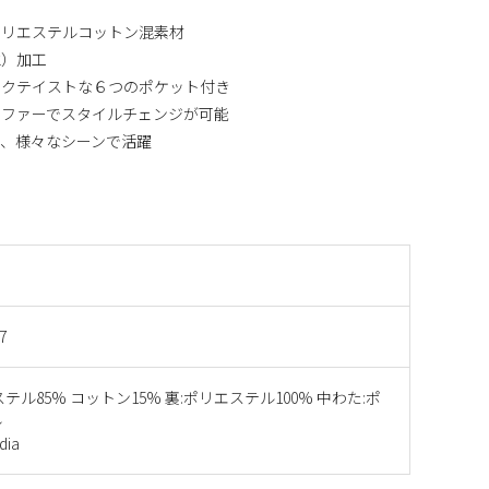
ポリエステルコットン混素材
水）加工
ークテイストな６つのポケット付き
ドファーでスタイルチェンジが可能
、様々なシーンで活躍
7
テル85% コットン15% 裏:ポリエステル100% 中わた:ポ
ル
ia