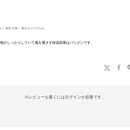
m
体型:
大柄
靴のサイズ:
27cm
地がしっかりしていて風を通さず保温効果はバツグンです。
※レビューを書くには
ログイン
が必要です。