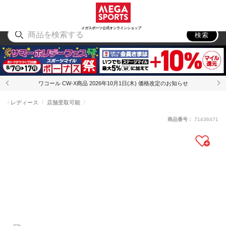
スポーツ
アウトドア
ブランド
アイテム
から探す
から探す
から探す
から探す
メガスポーツ公式オンラインショップ
検索
ワコール CW-X商品 2026年10月1日(木) 価格改定のお知らせ
レディース
店舗受取可能
商品番号：
71436471