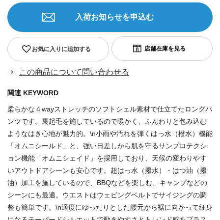
入荷お知らせを申込む
お気に入りに追加する
この商品について問い合わせる
関連 KEYWORD
柔らかな４wayストレッチのソフトシェル素材で仕立てたロングパ
ンツです。裏起毛を施しているので暖かく、ふんわりと包み込む
ようなはき心地が魅力的。\n小雨や汚れを弾くはっ水（撥水）機能
「オムニシールド」と、強い日差しから肌を守るサンプロテクシ
ョン機能「オムニシェイド」を採用しており、天候の変わりやす
いアウトドアシーンも安心です。超はっ水（撥水）・はつ油（撥
油）加工を施しているので、BBQなどを楽しむ、キャンプなどの
シーンにも最適。ウエストはウェビングベルトでサイジングの調
整も簡単です。\n適度にゆったりとした腰元から裾に向かって細身
になるテーパードシルエットで動きやすさとトレンド感をプラス