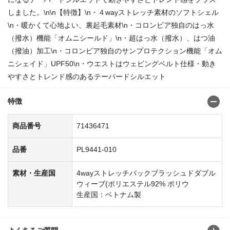
しました。\n\n【特徴】\n・４wayストレッチ素材のソフトシェル
\n・暖かくて心地よい、裏起毛素材\n・コロンビア独自のはっ水
（撥水）機能「オムニシールド」\n・超はっ水（撥水）、はつ油
（撥油）加工\n・コロンビア独自のサンプロテクション機能「オム
ニシェイド」UPF50\n・ウエストはウェビングベルト仕様・動き
やすさとトレンド感のあるテーパードシルエット
特徴
商品番号
71436471
品番
PL9441-010
素材・生産国
4wayストレッチバックブラッシュドダブル
ウィーブ(ポリエステル92% ポリウ
生産国：ベトナム製