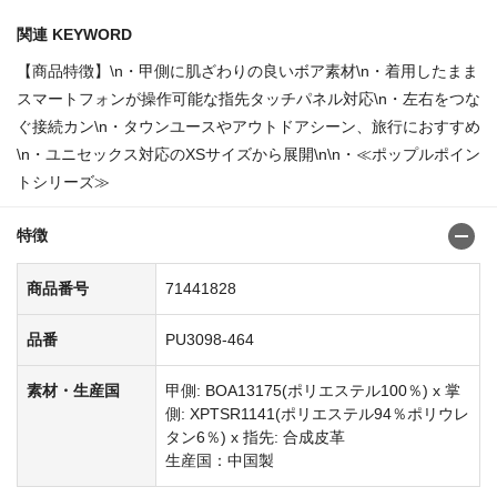
関連 KEYWORD
【商品特徴】\n・甲側に肌ざわりの良いボア素材\n・着用したまま
スマートフォンが操作可能な指先タッチパネル対応\n・左右をつな
ぐ接続カン\n・タウンユースやアウトドアシーン、旅行におすすめ
\n・ユニセックス対応のXSサイズから展開\n\n・≪ポップルポイン
トシリーズ≫
特徴
商品番号
71441828
品番
PU3098-464
素材・生産国
甲側: BOA13175(ポリエステル100％) x 掌
側: XPTSR1141(ポリエステル94％ポリウレ
タン6％) x 指先: 合成皮革
生産国：中国製