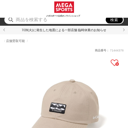
スポーツ
アウトドア
ブランド
アイテム
から探す
から探す
から探す
から探す
メガスポーツ公式オンラインショップ
検索
7/28(火)に発生した地震による一部店舗 臨時休業のお知らせ
店舗受取可能
商品番号：
71444376