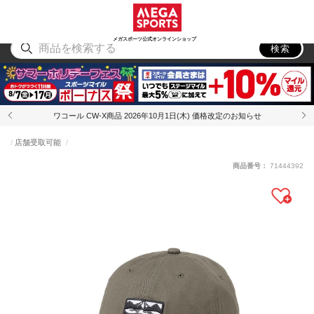
スポーツ
アウトドア
ブランド
アイテム
から探す
から探す
から探す
から探す
メガスポーツ公式オンラインショップ
検索
ワコール CW-X商品 2026年10月1日(木) 価格改定のお知らせ
店舗受取可能
商品番号：
71444392