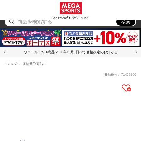
スポーツ
アウトドア
ブランド
アイテム
から探す
から探す
から探す
から探す
メガスポーツ公式オンラインショップ
検索
ワコール CW-X商品 2026年10月1日(木) 価格改定のお知らせ
メンズ
店舗受取可能
商品番号：
71450100