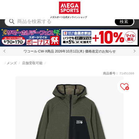
スポーツ
アウトドア
ブランド
アイテム
から探す
から探す
から探す
から探す
メガスポーツ公式オンラインショップ
検索
ワコール CW-X商品 2026年10月1日(木) 価格改定のお知らせ
メンズ
店舗受取可能
商品番号：
71451066