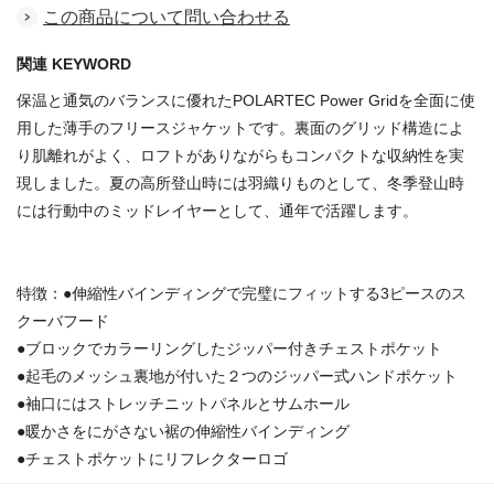
この商品について問い合わせる
関連 KEYWORD
保温と通気のバランスに優れたPOLARTEC Power Gridを全面に使
用した薄手のフリースジャケットです。裏面のグリッド構造によ
り肌離れがよく、ロフトがありながらもコンパクトな収納性を実
現しました。夏の高所登山時には羽織りものとして、冬季登山時
には行動中のミッドレイヤーとして、通年で活躍します。
特徴：●伸縮性バインディングで完璧にフィットする3ピースのス
クーバフード
●ブロックでカラーリングしたジッパー付きチェストポケット
●起毛のメッシュ裏地が付いた２つのジッパー式ハンドポケット
●袖口にはストレッチニットパネルとサムホール
●暖かさをにがさない裾の伸縮性バインディング
●チェストポケットにリフレクターロゴ