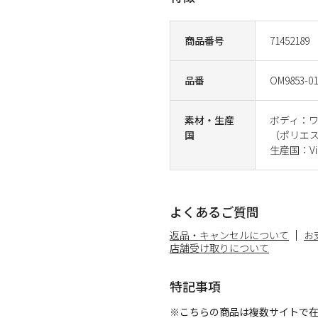
商品番号
71452189
品番
OM9853-01
素材・生産
ボディ：
国
（ポリエ
生産国：Vi
よくあるご質問
返品・キャンセルについて
お
店舗受け取りについて
特記事項
※こちらの商品は複数サイトで