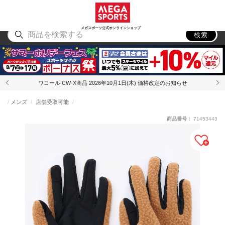
スポーツ
アウトドア
ブランド
アイテム
から探す
から探す
から探す
から探す
メガスポーツ公式オンラインショップ
検索
ワコール CW-X商品 2026年10月1日(木) 価格改定のお知らせ
メンズ
店舗受取可能
商品番号：
71453443