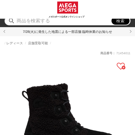
スポーツ
アウトドア
ブランド
アイテム
から探す
から探す
から探す
から探す
メガスポーツ公式オンラインショップ
検索
7/28(火)に発生した地震による一部店舗 臨時休業のお知らせ
レディース
店舗受取可能
商品番号：
71454011