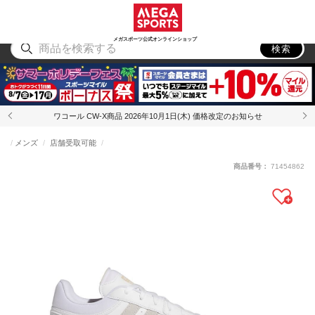
スポーツ
アウトドア
ブランド
アイテム
から探す
から探す
から探す
から探す
メガスポーツ公式オンラインショップ
検索
ワコール CW-X商品 2026年10月1日(木) 価格改定のお知らせ
メンズ
店舗受取可能
商品番号：
71454862