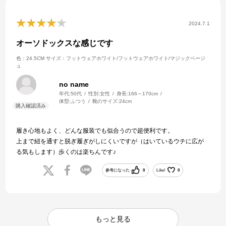
2024.7.1
オーソドックスな感じです
色：24.5CM
サイズ：フットウェアホワイト/フットウェアホワイト/マジックベージ
ュ
no name
年代:
50代
性別:
女性
身長:
166～170cm
体型:
ふつう
靴のサイズ:
24cm
履き心地もよく、どんな服装でも似合うので超便利です。
上まで紐を通すと脱ぎ履ぎがしにくいですが（はいているウチに広が
る気もします）歩くのは楽ちんです♪
参考になった
0
Like!
0
もっと見る