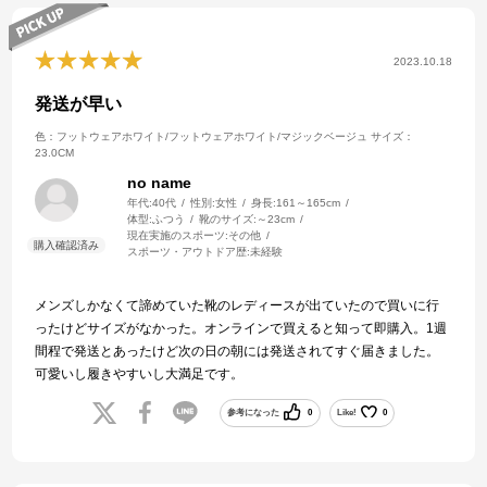
2023.10.18
発送が早い
色：フットウェアホワイト/フットウェアホワイト/マジックベージュ
サイズ：
23.0CM
no name
年代:
40代
性別:
女性
身長:
161～165cm
体型:
ふつう
靴のサイズ:
～23cm
現在実施のスポーツ:
その他
スポーツ・アウトドア歴:
未経験
メンズしかなくて諦めていた靴のレディースが出ていたので買いに行
ったけどサイズがなかった。オンラインで買えると知って即購入。1週
間程で発送とあったけど次の日の朝には発送されてすぐ届きました。
可愛いし履きやすいし大満足です。
参考になった
0
Like!
0