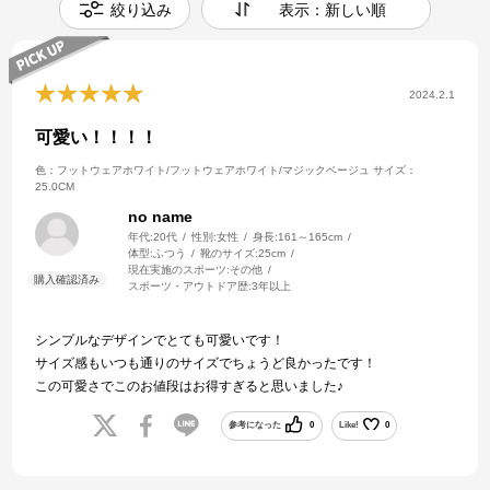
絞り込み
表示：新しい順
2024.2.1
可愛い！！！！
色：フットウェアホワイト/フットウェアホワイト/マジックベージュ
サイズ：
25.0CM
no name
年代:
20代
性別:
女性
身長:
161～165cm
体型:
ふつう
靴のサイズ:
25cm
現在実施のスポーツ:
その他
スポーツ・アウトドア歴:
3年以上
シンプルなデザインでとても可愛いです！
サイズ感もいつも通りのサイズでちょうど良かったです！
この可愛さでこのお値段はお得すぎると思いました♪
参考になった
0
Like!
0