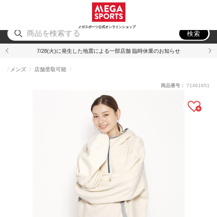
スポーツ
アウトドア
ブランド
アイテム
から探す
から探す
から探す
から探す
メガスポーツ公式オンラインショップ
検索
7/28(火)に発生した地震による一部店舗 臨時休業のお知らせ
メンズ
店舗受取可能
商品番号：
71461651