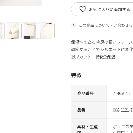
お気に入りに追加する
この商品について問い合わせる
保温性のある毛足の長いフリー
調節することでシルエットに変
1:UVカット 特徴2:保温
特徴
商品番号
71463046
品番
008-1121-7
素材・生産
ポリエステ
国
生産国：