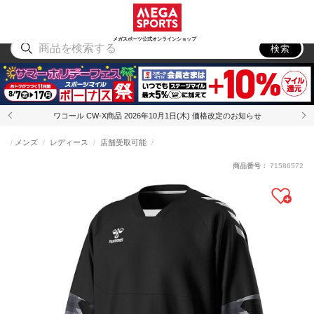
スポーツ
アウトドア
ブランド
アイテム
から探す
から探す
から探す
から探す
メガスポーツ公式オンラインショップ
検索
ワコール CW-X商品 2026年10月1日(木) 価格改定のお知らせ
メンズ
レディース
店舗受取可能
商品番号：
71586572