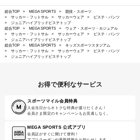
総合TOP
>
MEGA SPORTS
>
競技・スポーツ
>
サッカー・フットサル
>
サッカーウェア
>
ピステ・パンツ
>
ジュニアハイブリッドピステトップ
総合TOP
>
MEGA SPORTS
>
ウェア・スポーツ・カジュアル
>
サッカー・フットサル
>
サッカーウェア
>
ピステ・パンツ
>
ジュニアハイブリッドピステトップ
総合TOP
>
MEGA SPORTS
>
キッズスポーツスタジアム
>
サッカー・フットサル
>
サッカーウェア
>
ピステ・パンツ
>
ジュニアハイブリッドピステトップ
お得で便利なサービス
スポーツマイル会員特典
入会当日からオトクな特典が盛りだくさん！
会員さま限定のキャンペーンもお見逃しなく。
MEGA SPORTS 公式アプリ
会員証がすぐに開けて便利！
アプリクーポンや最新情報をお知らせします。