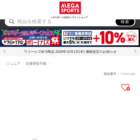
スポーツ
アウトドア
ブランド
アイテム
から探す
から探す
から探す
から探す
メガスポーツ公式オンラインショップ
検索
ワコール CW-X商品 2026年10月1日(木) 価格改定のお知らせ
ジュニア
店舗受取可能
商品番号：
71587448