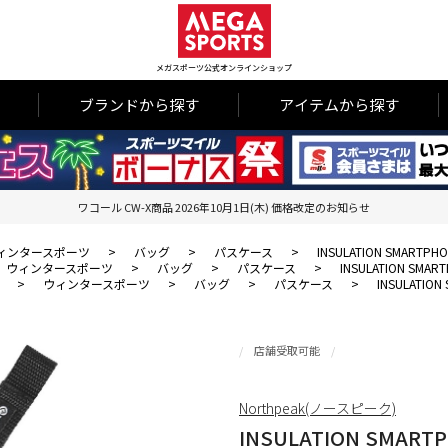
メガスポーツ公式オンラインショップ
ブランドから探す
アイテムから探す
ワコール CW-X商品 2026年10月1日(木) 価格改定のお知らせ
ィンタースポーツ
>
バッグ
>
パスケース
>
INSULATION SMARTPHO
ウィンタースポーツ
>
バッグ
>
パスケース
>
INSULATION SMART
>
ウィンタースポーツ
>
バッグ
>
パスケース
>
INSULATION
店舗受取可能
Northpeak(ノースピーク)
INSULATION SMARTP