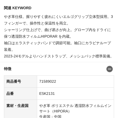
関連 KEYWORD
やぎ革仕様。握りやすく疲れにくいエルゴグリップ立体型採用。3
フィンガーで、操作性と保温性を両立。
シャーリング仕上げで、曲げ易さが向上。グローブ内をドライに
保つ透湿防水フィルムHIPORAR を内蔵。
袖口はエラスティックバンドで調節可能。袖口にカラビナループ
装着。
2023-24モデルよりハンドストラップ、メッシュバック標準装備。
特徴
商品番号
71589022
品番
ESK2131
素材・生産国
やぎ革 ポリエステル 透湿防水フィルムイン
サート（HIPORA）
生産国：中国