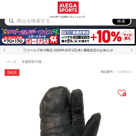
スポーツ
アウトドア
ブランド
アイテム
から探す
から探す
から探す
から探す
メガスポーツ公式オンラインショップ
検索
ワコール CW-X商品 2026年10月1日(木) 価格改定のお知らせ
メンズ
店舗受取可能
商品番号：
71589022
SALE