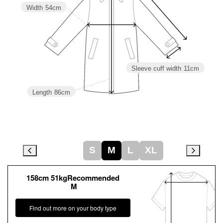
Width
54cm
Sleeve cuff width
11cm
Length
86cm
S
M
L
XL
158cm 51kgRecommended
M
Find out more on your body type