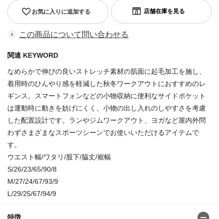
お気に入りに追加する
この商品について問い合わせる
関連 KEYWORD
なめらかで伸びの良いストレッチ素材の肌面に起毛加工を施し、
着用時のひんやり感を軽減した秋冬ワークアウトにおすすめのレ
ギンス。スマートフォンなどの小物収納に便利なサイドポケット
は運動時に動きを妨げにくく、小物の出し入れのしやすさを考慮
した配置設計です。ランやジムワークアウト、ヨガなど屋内外問
わずさまざまなスポーツシーンでお使いいただけるアイテムで
す。
ウエスト幅/ワタリ/股下/脇丈/裾幅
S/26/23/65/90/8
M/27/24/67/93/9
L/29/25/67/94/9
特徴