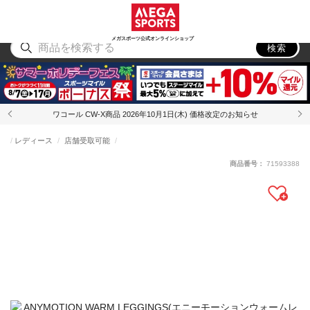
スポーツ
アウトドア
ブランド
アイテム
から探す
から探す
から探す
から探す
メガスポーツ公式オンラインショップ
検索
ワコール CW-X商品 2026年10月1日(木) 価格改定のお知らせ
レディース
店舗受取可能
商品番号：
71593388