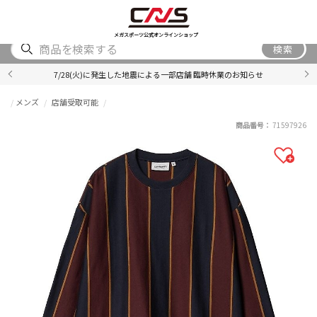
SHOES
WEAR
ACCESSORY
BRAND
RANKING
メガスポーツ公式オンラインショップ
検索
7/28(火)に発生した地震による一部店舗 臨時休業のお知らせ
メンズ
店舗受取可能
商品番号：
71597926