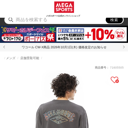
スポーツ
アウトドア
ブランド
アイテム
から探す
から探す
から探す
から探す
メガスポーツ公式オンラインショップ
検索
ワコール CW-X商品 2026年10月1日(木) 価格改定のお知らせ
メンズ
店舗受取可能
商品番号：
71605505