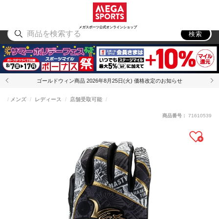
スポーツ
アウトドア
ブランド
アイテム
から探す
から探す
から探す
から探す
メガスポーツ公式オンラインショップ
検索
ゴールドウィン商品 2026年8月25日(火) 価格改定のお知らせ
メンズ
レディース
店舗受取可能
商品番号：
71610539