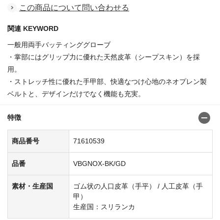
この商品について問い合わせる
関連 KEYWORD
一般用両手バッティンググローブ
・掌部にはグリップ力に優れた天然皮革（シープスキン）を採
用。
・ストレッチ性に優れた手甲部、快適なつけ心地のネオプレン製
ベルトと、デザインだけでなく機能も充実。
特徴
商品番号
71610539
品番
VBGNOX-BK/GD
素材・生産国
ゴム状の人口皮革（手平） / 人工皮革（手
甲）
生産国：スリランカ