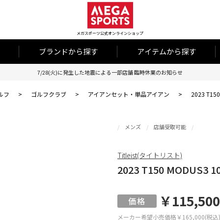
メガスポーツ公式オンラインショップ
ブランドから探す
アイテムから探す
7/28(火)に発生した地震による一部店舗 臨時休業のお知らせ
ルフ
>
ゴルフクラブ
>
アイアンセット・単品アイアン
>
2023 T1
メンズ
店舗受取可能
Titleist(タイトリスト)
2023 T150 MODUS3
￥115,500
メーカー希望小売価格
￥165,000(税込