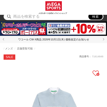
スポーツ
アウトドア
ブランド
アイテム
から探す
から探す
から探す
から探す
メガスポーツ公式オンラインショップ
検索
ワコール CW-X商品 2026年10月1日(木) 価格改定のお知らせ
メンズ
店舗受取可能
商品番号：
71614846
SALE