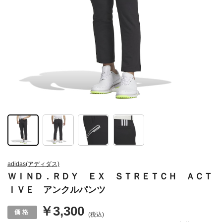
adidas(アディダス)
ＷＩＮＤ．ＲＤＹ ＥＸ ＳＴＲＥＴＣＨ ＡＣＴ
ＩＶＥ アンクルパンツ
￥3,300
(税込)