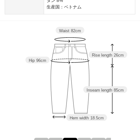
タン 8%
生産国：ベトナム
Waist
82cm
Rise length
26cm
Hip
96cm
Inseam length
85cm
Hem width
18.5cm