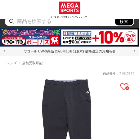
スポーツ
アウトドア
ブランド
アイテム
から探す
から探す
から探す
から探す
メガスポーツ公式オンラインショップ
検索
ワコール CW-X商品 2026年10月1日(木) 価格改定のお知らせ
メンズ
店舗受取可能
商品番号：
71615785