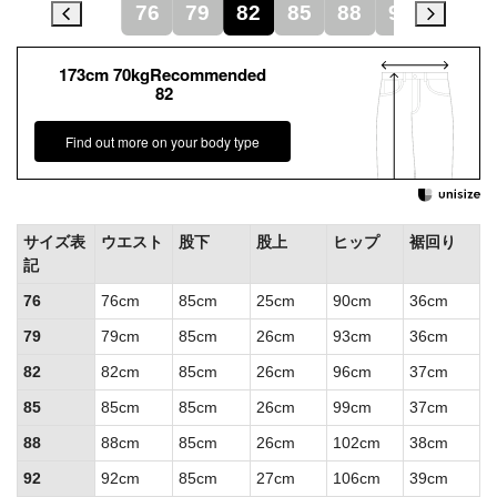
76
79
82
85
88
92
173cm 70kgRecommended
82
Find out more on your body type
サイズ表
ウエスト
股下
股上
ヒップ
裾回り
記
76
76cm
85cm
25cm
90cm
36cm
79
79cm
85cm
26cm
93cm
36cm
82
82cm
85cm
26cm
96cm
37cm
85
85cm
85cm
26cm
99cm
37cm
88
88cm
85cm
26cm
102cm
38cm
92
92cm
85cm
27cm
106cm
39cm