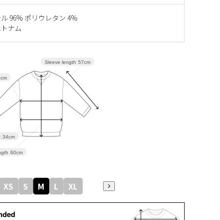
 96% ポリウレタン 4%
ベトナム
Sleeve length
57cm
5cm
t
34cm
gth
60cm
XS
S
M
L
XL
nded