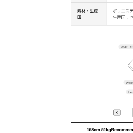
素材・生産
ポリエステル
国
生産国：
Width
4
Wais
Len
158cm 51kgRecomme