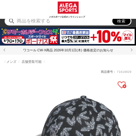
スポーツ
アウトドア
ブランド
アイテム
から探す
から探す
から探す
から探す
メガスポーツ公式オンラインショップ
検索
ワコール CW-X商品 2026年10月1日(木) 価格改定のお知らせ
メンズ
店舗受取可能
商品番号：
71619829