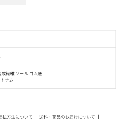
1
合成繊維 ソール:ゴム底
ベトナム
支払方法について
送料・商品のお届けについて