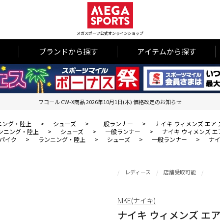
メガスポーツ公式オンラインショップ
ブランドから探す
アイテムから探す
ワコール CW-X商品 2026年10月1日(木) 価格改定のお知らせ
ニング・陸上
>
シューズ
>
一般ランナー
>
ナイキ ウィメンズ エア 
ンニング・陸上
>
シューズ
>
一般ランナー
>
ナイキ ウィメンズ エア
パイク
>
ランニング・陸上
>
シューズ
>
一般ランナー
>
ナイ
レディース
店舗受取可能
NIKE(ナイキ)
ナイキ ウィメンズ エア