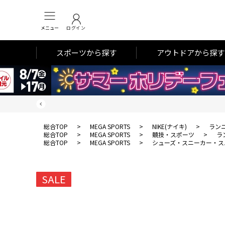
メニュー
ログイン
スポーツから探す
アウトドアから探す
総合TOP
>
MEGA SPORTS
>
NIKE(ナイキ)
>
ラン
総合TOP
>
MEGA SPORTS
>
競技・スポーツ
>
ラ
総合TOP
>
MEGA SPORTS
>
シューズ・スニーカー・ス
SALE