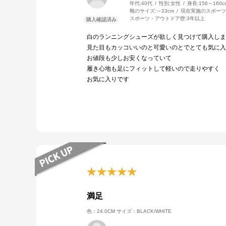
年代:
40代
性別:
女性
身長:
156～160c
靴のサイズ:
～23cm
現在実施のスポーツ
スポーツ・アウトドア歴:
3年以上
白のランニングシューズが欲しく見つけて購入しま
見た目もカッコいいのと可愛いのとでとても気に入
お値段も少しお安くなっていて
履き心地も足にフィットして軽いので走りやすく
お気に入りです
満足
色：24.0CM
サイズ：BLACK/WHITE