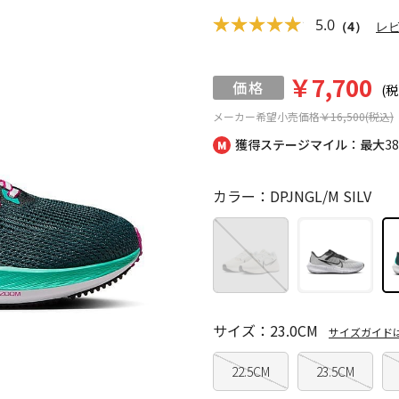
5.0
（4）
レ
￥7,700
(税
メーカー希望小売価格
￥16,500(税込)
獲得ステージマイル：最大
3
カラー：DPJNGL/M SILV
サイズ：23.0CM
サイズガイド
22.5CM
23.5CM