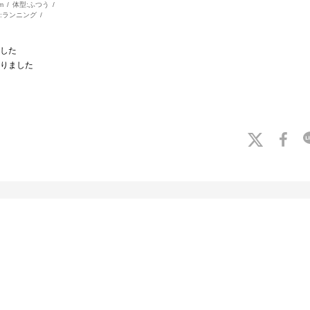
m
体型:
ふつう
:
ランニング
した
りました