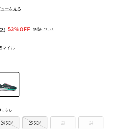
ビューを見る
53
％OFF
価格について
込)
85マイル
はこちら
24.5CM
25.5CM
23
24