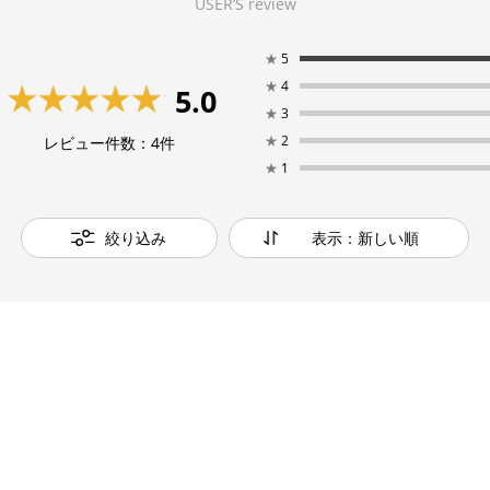
USER’S review
★
5
★
4
5.0
★
3
★
2
レビュー件数：
4
件
★
1
絞り込み
表示：新しい順