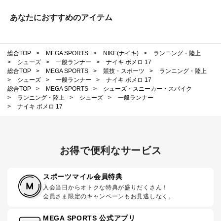
あなたにおすすめのアイテム
総合TOP
>
MEGA SPORTS
>
NIKE(ナイキ)
>
ランニング・陸上
>
シューズ
>
一般ランナー
>
ナイキ ボメロ 17
総合TOP
>
MEGA SPORTS
>
競技・スポーツ
>
ランニング・陸上
>
シューズ
>
一般ランナー
>
ナイキ ボメロ 17
総合TOP
>
MEGA SPORTS
>
シューズ・スニーカー・スパイク
>
ランニング・陸上
>
シューズ
>
一般ランナー
>
ナイキ ボメロ 17
お得で便利なサービス
スポーツマイル会員特典
入会当日からオトクな特典が盛りだくさん！
会員さま限定のキャンペーンもお見逃しなく。
MEGA SPORTS 公式アプリ