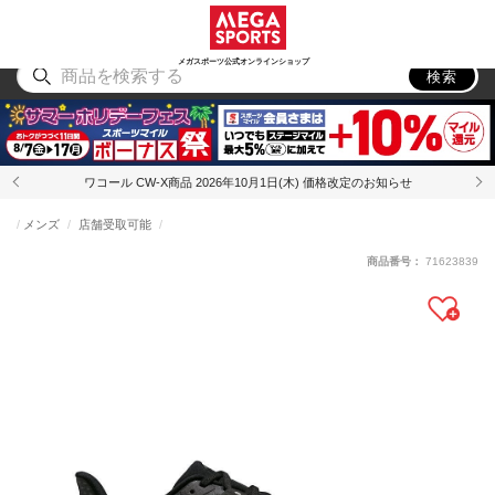
スポーツ
アウトドア
ブランド
アイテム
から探す
から探す
から探す
から探す
メガスポーツ公式オンラインショップ
検索
ワコール CW-X商品 2026年10月1日(木) 価格改定のお知らせ
メンズ
店舗受取可能
商品番号：
71623839