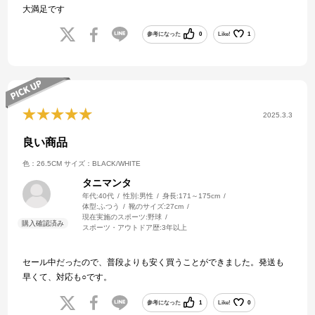
大満足です
参考になった
0
Like!
1
2025.3.3
良い商品
色：26.5CM
サイズ：BLACK/WHITE
タニマンタ
年代:
40代
性別:
男性
身長:
171～175cm
体型:
ふつう
靴のサイズ:
27cm
現在実施のスポーツ:
野球
スポーツ・アウトドア歴:
3年以上
セール中だったので、普段よりも安く買うことができました。発送も
早くて、対応も○です。
参考になった
1
Like!
0