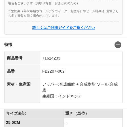
場合もございます（お取り寄せ・おまとめのため）
※繁忙期（年末年始やゴールデンウィーク、お盆等）やセール時期は, 通常より
も多く日数を頂く場合がございます。
詳しくはご利用ガイドをご覧ください
特徴
商品番号
71624233
品番
FB2207-002
素材・生産国
アッパー:合成繊維 + 合成樹脂 ソール:合成
底
生産国：インドネシア
サイズ表記
重さ（単位）
25.0CM
--