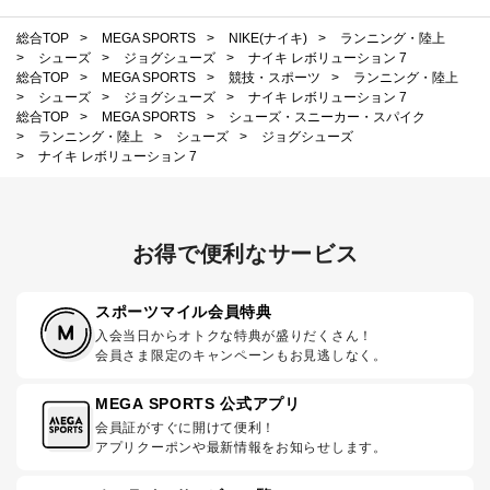
総合TOP
>
MEGA SPORTS
>
NIKE(ナイキ)
>
ランニング・陸上
>
シューズ
>
ジョグシューズ
>
ナイキ レボリューション 7
総合TOP
>
MEGA SPORTS
>
競技・スポーツ
>
ランニング・陸上
>
シューズ
>
ジョグシューズ
>
ナイキ レボリューション 7
総合TOP
>
MEGA SPORTS
>
シューズ・スニーカー・スパイク
>
ランニング・陸上
>
シューズ
>
ジョグシューズ
>
ナイキ レボリューション 7
お得で便利なサービス
スポーツマイル会員特典
入会当日からオトクな特典が盛りだくさん！
会員さま限定のキャンペーンもお見逃しなく。
MEGA SPORTS 公式アプリ
会員証がすぐに開けて便利！
アプリクーポンや最新情報をお知らせします。