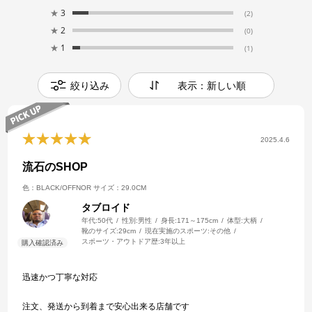
★
3
(2)
★
2
(0)
★
1
(1)
絞り込み
表示：新しい順
2025.4.6
流石のSHOP
色：BLACK/OFFNOR
サイズ：29.0CM
タブロイド
年代:
50代
性別:
男性
身長:
171～175cm
体型:
大柄
靴のサイズ:
29cm
現在実施のスポーツ:
その他
スポーツ・アウトドア歴:
3年以上
迅速かつ丁寧な対応
注文、発送から到着まで安心出来る店舗です