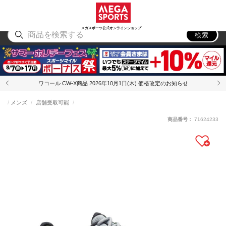
スポーツ
アウトドア
ブランド
アイテム
から探す
から探す
から探す
から探す
メガスポーツ公式オンラインショップ
検索
ワコール CW-X商品 2026年10月1日(木) 価格改定のお知らせ
メンズ
店舗受取可能
商品番号：
71624233