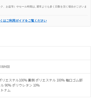
ク、お盆等）やセール時期は, 通常よりも多く日数を頂く場合がございま
くはご利用ガイドをご覧ください
 WH00
ポリエステル100% 裏側 ポリエステル 100% 袖口ゴム部
 90% ポリウレタン 10%
ベトナム