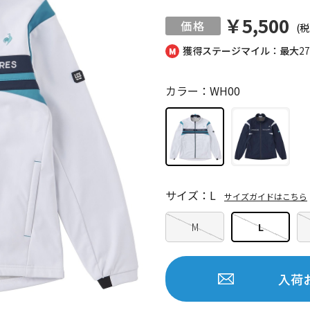
￥5,500
(税
獲得ステージマイル：最大
2
カラー：WH00
サイズ：L
サイズガイドはこちら
M
L
入荷