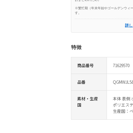
※繁忙期（年末年始やゴールデンウィー
す。
詳し
特徴
商品番号
71629570
品番
QGMWJL58
素材・生産
本体 表側 
国
ポリエステル
生産国：