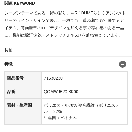
関連 KEYWORD
シーズンテーマである「街の彩り」をRIJOUMEらしくアシンメト
リーのラインデザインで表現。一枚でも、重ね着でも活躍するア
イテム。背面腰部のロゴデザインを加える事で存在感のある一品
に。機能は吸汗速乾・ストレッチUPF50+を兼ね備えています。
長袖
特徴
商品番号
71630230
品番
QGMWJB20 BK00
素材・生産国
ポリエステル78% 複合繊維（ポリエステ
ル） 22%
生産国：ベトナム