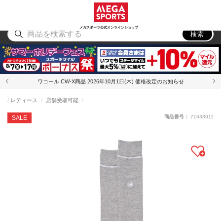
スポーツ
アウトドア
ブランド
アイテム
から探す
から探す
から探す
から探す
メガスポーツ公式オンラインショップ
検索
ワコール CW-X商品 2026年10月1日(木) 価格改定のお知らせ
レディース
店舗受取可能
商品番号：
71633911
SALE