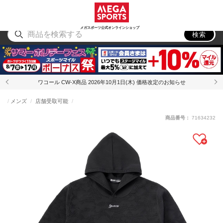
スポーツ
アウトドア
ブランド
アイテム
から探す
から探す
から探す
から探す
メガスポーツ公式オンラインショップ
検索
ワコール CW-X商品 2026年10月1日(木) 価格改定のお知らせ
メンズ
店舗受取可能
商品番号：
71634232