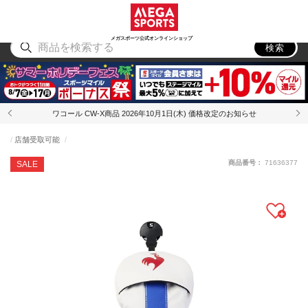
スポーツ
アウトドア
ブランド
アイテム
から探す
から探す
から探す
から探す
メガスポーツ公式オンラインショップ
検索
ワコール CW-X商品 2026年10月1日(木) 価格改定のお知らせ
店舗受取可能
商品番号：
71636377
SALE