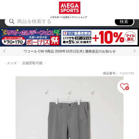
スポーツ
アウトドア
ブランド
アイテム
から探す
から探す
から探す
から探す
メガスポーツ公式オンラインショップ
検索
ワコール CW-X商品 2026年10月1日(木) 価格改定のお知らせ
メンズ
店舗受取可能
商品番号：
71637755