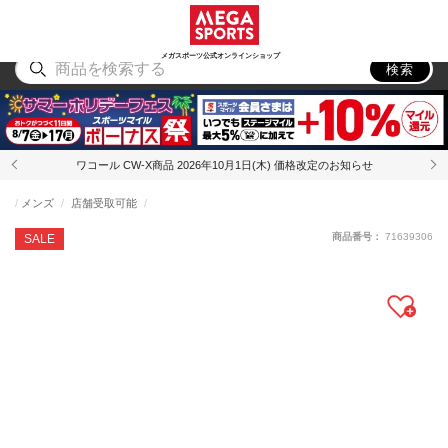
スポーツ
アウトドア
ブランド
アイテム
から探す
から探す
から探す
から探す
メガスポーツ公式オンラインショップ
検索
ワコール CW-X商品 2026年10月1日(木) 価格改定のお知らせ
メンズ
店舗受取可能
商品番号：
71639306
SALE