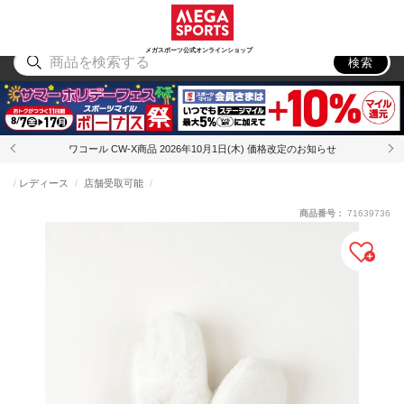
スポーツ
アウトドア
ブランド
アイテム
から探す
から探す
から探す
から探す
メガスポーツ公式オンラインショップ
検索
ワコール CW-X商品 2026年10月1日(木) 価格改定のお知らせ
レディース
店舗受取可能
商品番号：
71639736