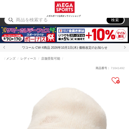
スポーツ
アウトドア
ブランド
アイテム
から探す
から探す
から探す
から探す
メガスポーツ公式オンラインショップ
検索
ワコール CW-X商品 2026年10月1日(木) 価格改定のお知らせ
メンズ
レディース
店舗受取可能
商品番号：
71641492