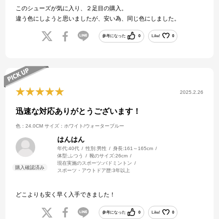
このシューズが気に入り、２足目の購入。
違う色にしようと思いましたが、安い為、同じ色にしました。
参考になった
0
Like!
0
2025.2.26
迅速な対応ありがとうございます！
色：24.0CM
サイズ：ホワイト/ウォーターブルー
はんはん
年代:
40代
性別:
男性
身長:
161～165cm
体型:
ふつう
靴のサイズ:
26cm
現在実施のスポーツ:
バドミントン
スポーツ・アウトドア歴:
3年以上
どこよりも安く早く入手できました！
参考になった
0
Like!
0