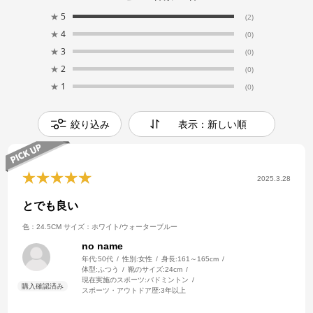
★
5
(2)
★
4
(0)
★
3
(0)
★
2
(0)
★
1
(0)
絞り込み
表示：新しい順
2025.3.28
とでも良い
色：24.5CM
サイズ：ホワイト/ウォーターブルー
no name
年代:
50代
性別:
女性
身長:
161～165cm
体型:
ふつう
靴のサイズ:
24cm
現在実施のスポーツ:
バドミントン
スポーツ・アウトドア歴:
3年以上