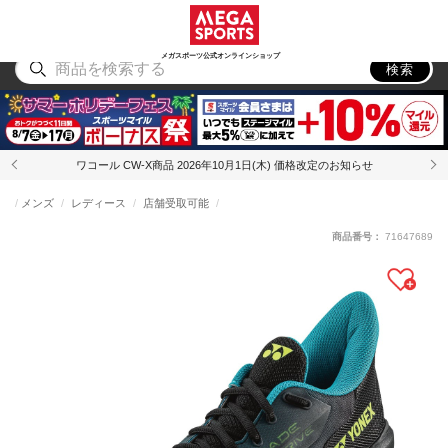
スポーツ
アウトドア
ブランド
アイテム
から探す
から探す
から探す
から探す
メガスポーツ公式オンラインショップ
検索
ワコール CW-X商品 2026年10月1日(木) 価格改定のお知らせ
メンズ
レディース
店舗受取可能
商品番号：
71647689